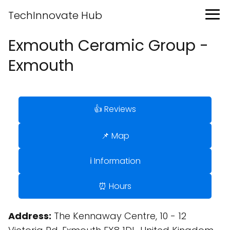
TechInnovate Hub
Exmouth Ceramic Group -
Exmouth
👍 Reviews
📌 Map
ℹ️ Information
⏰ Hours
Address:
The Kennaway Centre, 10 - 12