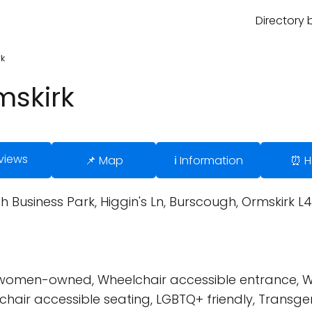
Directory 
rk
mskirk
views
📌 Map
ℹ️ Information
⏰ H
ish Business Park, Higgin's Ln, Burscough, Ormskirk 
 women-owned, Wheelchair accessible entrance, Wh
chair accessible seating, LGBTQ+ friendly, Transg