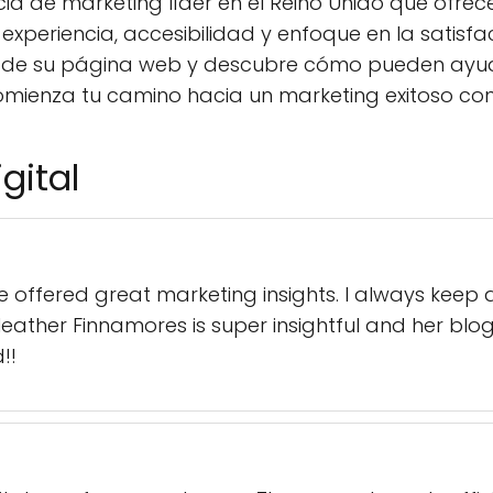
ia de marketing líder en el Reino Unido que ofrec
periencia, accesibilidad y enfoque en la satisfacc
 de su página web y descubre cómo pueden ayuda
mienza tu camino hacia un marketing exitoso con 
gital
e offered great marketing insights. I always keep an
Heather Finnamores is super insightful and her blo
!!