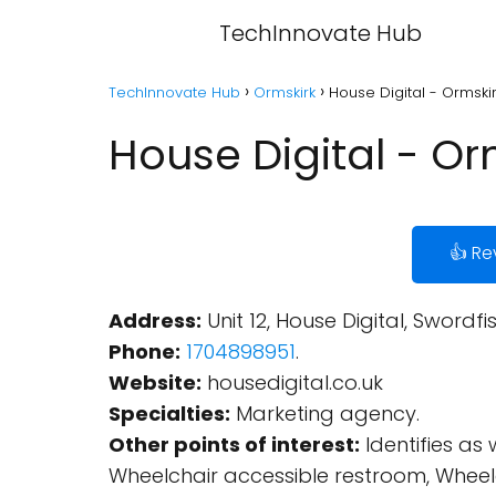
TechInnovate Hub
TechInnovate Hub
Ormskirk
House Digital - Ormski
House Digital - Or
👍 Re
Address:
Unit 12, House Digital, Swordf
Phone:
1704898951
.
Website:
housedigital.co.uk
Specialties:
Marketing agency.
Other points of interest:
Identifies as
Wheelchair accessible restroom, Wheel