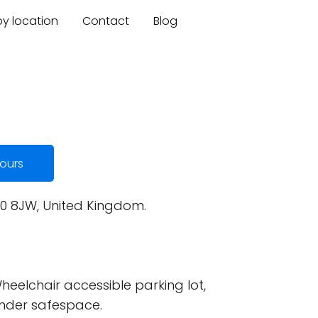
by location
Contact
Blog
ours
L40 8JW, United Kingdom.
eelchair accessible parking lot,
ender safespace.