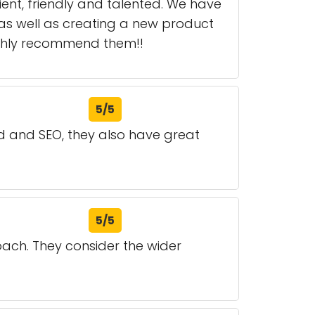
ient, friendly and talented. We have
 as well as creating a new product
highly recommend them!!
5/5
id and SEO, they also have great
5/5
ach. They consider the wider