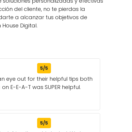
e soluciones personalizadas y efectivas
ión del cliente, no te pierdas la
rte a alcanzar tus objetivos de
House Digital.
5/5
 eye out for their helpful tips both
g on E-E-A-T was SUPER helpful.
5/5