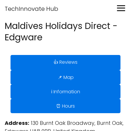
TechInnovate Hub
Maldives Holidays Direct -
Edgware
👍 Reviews
📌 Map
ℹ️ Information
⏰ Hours
Address:
130 Burnt Oak Broadway, Burnt Oak,