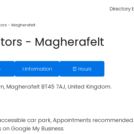
Directory 
tors - Magherafelt
itors - Magherafelt
p
ℹ️ Information
⏰ Hours
wn, Magherafelt BT45 7AJ, United Kingdom.
ccessible car park, Appointments recommended.
 on Google My Business.