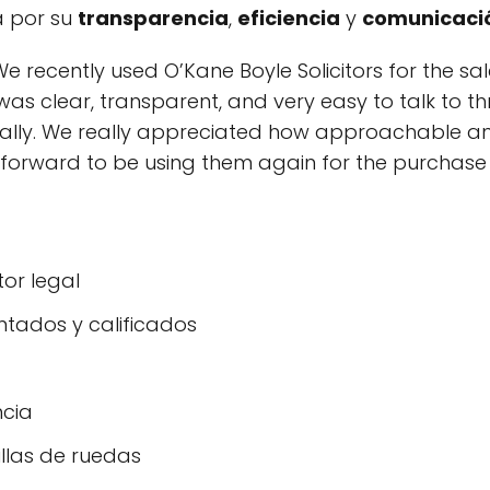
a por su
transparencia
,
eficiencia
y
comunicaci
e recently used O’Kane Boyle Solicitors for the s
 clear, transparent, and very easy to talk to thr
onally. We really appreciated how approachable 
ok forward to be using them again for the purchase
tor legal
ntados y calificados
ncia
llas de ruedas