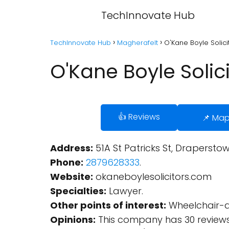
TechInnovate Hub
TechInnovate Hub
Magherafelt
O'Kane Boyle Solici
O'Kane Boyle Solic
👍 Reviews
📌 Ma
Address:
51A St Patricks St, Drapersto
Phone:
2879628333
.
Website:
okaneboylesolicitors.com
Specialties:
Lawyer.
Other points of interest:
Wheelchair-a
Opinions:
This company has 30 reviews