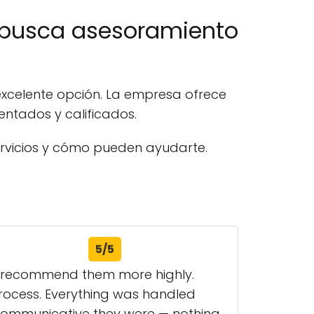
 busca asesoramiento
 excelente opción. La empresa ofrece
ntados y calificados.
rvicios y cómo pueden ayudarte.
5/5
’t recommend them more highly.
process. Everything was handled
 communicative they were — nothing