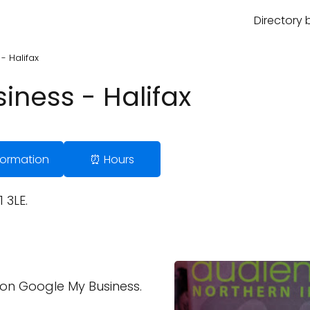
Directory 
- Halifax
iness - Halifax
Information
⏰ Hours
 3LE.
on Google My Business.