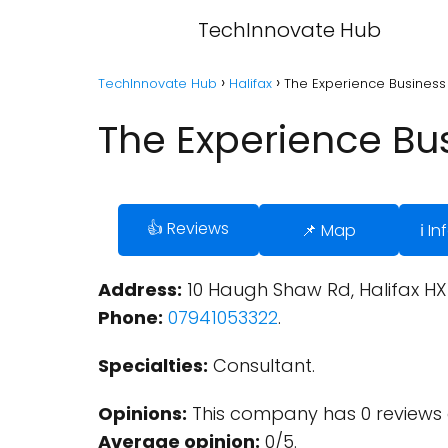
TechInnovate Hub
TechInnovate Hub
Halifax
The Experience Business 
The Experience Bus
👍 Reviews
📌 Map
ℹ️ 
Address:
10 Haugh Shaw Rd, Halifax HX1
Phone:
07941053322
.
Specialties:
Consultant.
Opinions:
This company has 0 reviews 
Average opinion:
0/5.