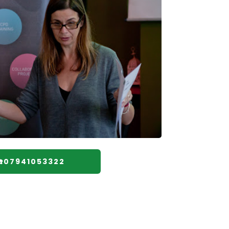
☎️07941053322