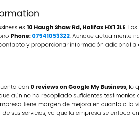
formation
usiness es
10 Haugh Shaw Rd, Halifax HX1 3LE
. Lo
fono
Phone:
07941053322
. Aunque actualmente n
contacto y proporcionar información adicional a
 cuenta con
0 reviews on Google My Business
, lo
ue aún no ha recopilado suficientes testimonios d
 empresa tiene margen de mejora en cuanto a la visi
de sus servicios, ya que la empresa se enfoca en 