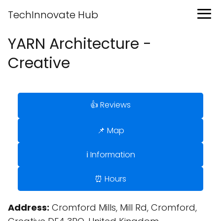
TechInnovate Hub
YARN Architecture -
Creative
👍 Reviews
📌 Map
ℹ️ Information
⏰ Hours
Address:
Cromford Mills, Mill Rd, Cromford,