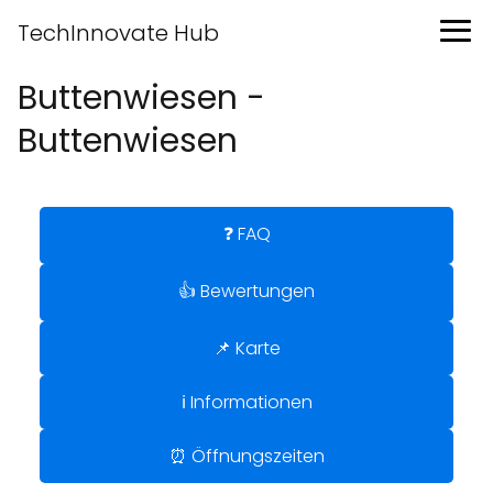
TechInnovate Hub
Buttenwiesen -
Buttenwiesen
❓ FAQ
👍 Bewertungen
📌 Karte
ℹ️ Informationen
⏰ Öffnungszeiten